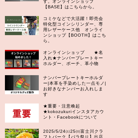
す。オンラインショップ
【BASE】はこちらから。
コミケなどで大活躍！即売会
特化型コインシリンダー、専
用レザーケース他 オンライ
ンショップ【BOOTH】はこち
ら。
オンラインショップ ★名
入れ★ナンバープレートキー
ホルダー、ポーチ、革小物
ナンバープレートキーホルダ
ー|本革を手染めした一点モノ|
お好きなナンバーお入れしま
す
★重要・注意喚起
★kokozukuriインスタアカウ
ント・Facebookについて
2025/5/24㈯25㈰富士川クラ
フトパーク【バラ祭り】出店