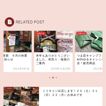
RELATED POST
らせ
お知らせ
お知らせ
/15更新 ９月の休業
本年もありがとうござい
つま恋キャンプフェ
のお知らせ
ました。初売り・福袋の
withゆるキャン△へ
ご案内
店！販売商品
2022年9月1日
2020年12月28日
2022年9月
ミリキャン出店します！２０（土）２１
（日）２２（月）お休みです