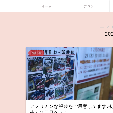
ホーム
ブログ
― A
20
お知らせ
アメリカンな福袋をご用意してます♪
売りは元旦から！