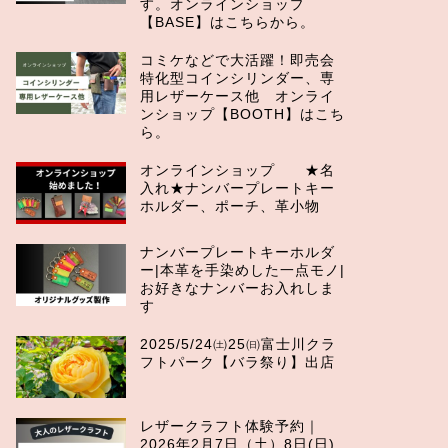
す。オンラインショップ
【BASE】はこちらから。
コミケなどで大活躍！即売会
特化型コインシリンダー、専
用レザーケース他 オンライ
ンショップ【BOOTH】はこち
ら。
オンラインショップ ★名
入れ★ナンバープレートキー
ホルダー、ポーチ、革小物
ナンバープレートキーホルダ
ー|本革を手染めした一点モノ|
お好きなナンバーお入れしま
す
2025/5/24㈯25㈰富士川クラ
フトパーク【バラ祭り】出店
レザークラフト体験予約｜
2026年2月7日（土）8日(日)