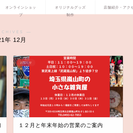
オンラインショッ
オリジナルグッズ
店舗紹介・アク
プ
制作
RCHIVES ―
21年 12月
お知らせ
初
１２月と年末年始の営業のご案内