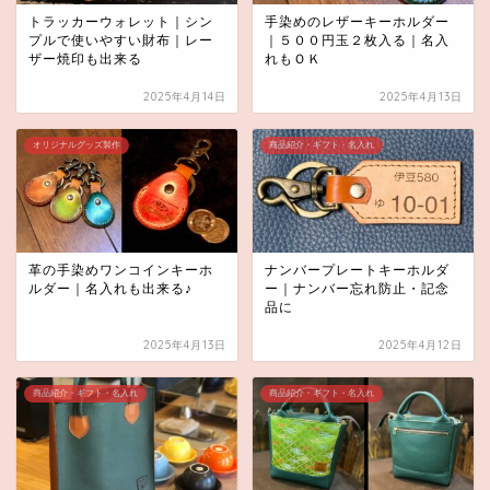
トラッカーウォレット｜シン
手染めのレザーキーホルダー
プルで使いやすい財布｜レー
｜５００円玉２枚入る｜名入
ザー焼印も出来る
れもＯＫ
2025年4月14日
2025年4月13日
オリジナルグッズ製作
商品紹介・ギフト・名入れ
革の手染めワンコインキーホ
ナンバープレートキーホルダ
ルダー｜名入れも出来る♪
ー｜ナンバー忘れ防止・記念
品に
2025年4月13日
2025年4月12日
商品紹介・ギフト・名入れ
商品紹介・ギフト・名入れ