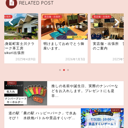
RELATED POST
舗・出張所
実店舗・出張所
実店舗・出張所
梨県身延町富士川クラ
明けましておめでとう御
実店舗・出張所 営
トパーク革工房
座います。
のご案内
kozukuri出張所
2025年4月9日
2026年1月3日
2025年5月
推しの名前や誕生日、実際のナンバーな
どをお入れします。プレゼントにも是
非...
道の駅「農の駅 ハッピーパーク」で水あ
そび！ 水鉄炮バトルや景品すくいゲ...