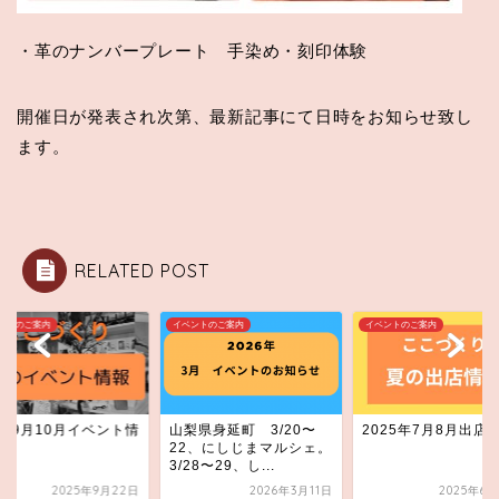
・革のナンバープレート 手染め・刻印体験
開催日が発表され次第、最新記事にて日時をお知らせ致し
ます。
RELATED POST
ントのご案内
イベントのご案内
イベントのご案内
259月10月イベント情
山梨県身延町 3/20〜
2025年7月8月出店
！
22、にしじまマルシェ。
3/28〜29、し...
2025年9月22日
2026年3月11日
2025年6月