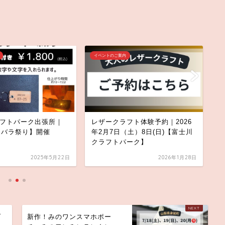
イベントのご案内
イ
フトパーク出張所｜
レザークラフト体験予約｜2026
新
5【バラ祭り】開催
年2月7日（土）8日(日)【富士川
み
クラフトパーク】
ゃ
ス
2025年5月22日
2026年1月28日
ダ
新作！みのワンスマホポー