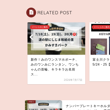
RELATED POST
イベントのご案内
イベントのご案内
約｜2026
新作！みのワンスマホポーチ、
富士川クラ
(日)【富士川
みのワンみにランタン。ワンち
5/24・2
ゃんの首輪、キラキラお名前
ス...
2026年1月28日
2026年7月17日
ナンバープレートキーホル