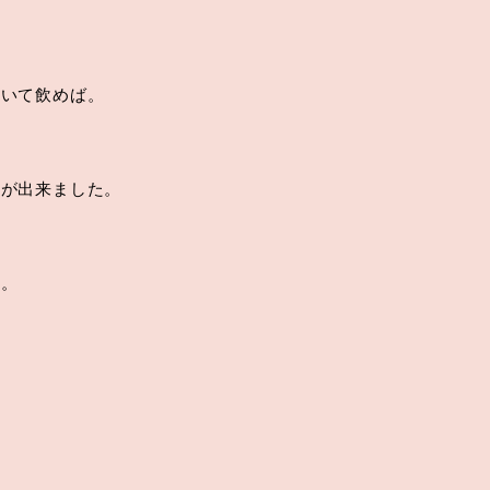
置いて飲めば。
ーが出来ました。
。
す。