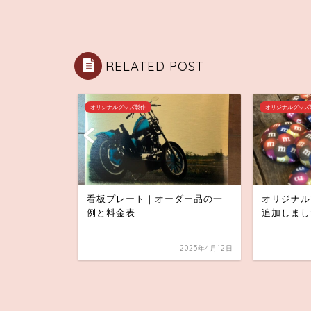
RELATED POST
オリジナルグッズ製作
オリジナルグッズ
革のサコッ
看板プレート｜オーダー品の一
オリジナル
いやすいサ
例と料金表
追加しまし
2022年8月20日
2025年4月12日