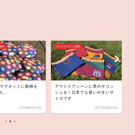
製作
オリジナルグッズ製作
オ
マグネットに新柄を
アウトドアシーンに革のサコッ
看
た。
シュを！日常でも使いやすいサ
例
イズです
2020年5月19日
2022年8月20日