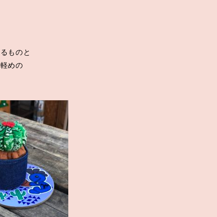
いるものと
も軽めの
。