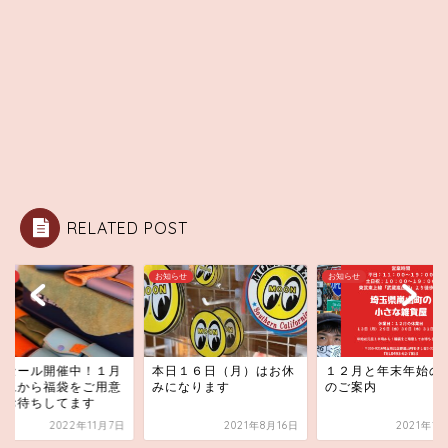
RELATED POST
らせ
お知らせ
お知らせ
末セール開催中！１月
本日１６日（月）はお休
１２月と年末年始の
元旦から福袋をご用意
みになります
のご案内
てお待ちしてます
2022年11月7日
2021年8月16日
2021年1