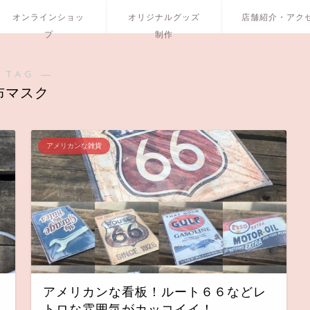
オンラインショッ
オリジナルグッズ
店舗紹介・アク
プ
制作
 TAG ―
布マスク
アメリカンな雑貨
ト
アメリカンな看板！ルート６６などレ
トロな雰囲気がカッコイイ！