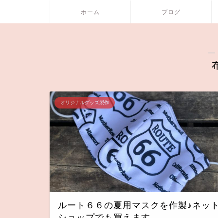
ホーム
ブログ
―
オリジナルグッズ製作
ルート６６の夏用マスクを作製♪ネッ
ショップでも買えます